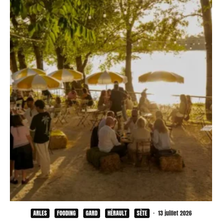
ARLES
FOODING
GARD
HÉRAULT
SÈTE
·
13 juillet 2026