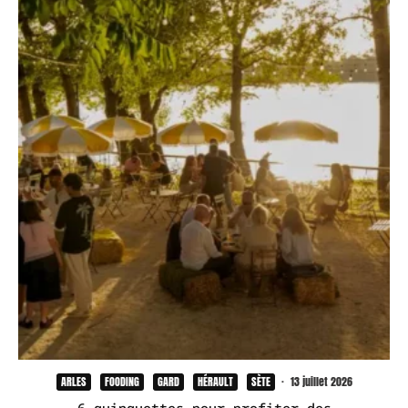
ARLES
FOODING
GARD
HÉRAULT
SÈTE
·
13 juillet 2026