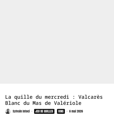
La quille du mercredi : Valcarès
Blanc du Mas de Valériole
Sylvain Intoci
·
JEU DE QUILLES
VINS
·
6 mai 2026