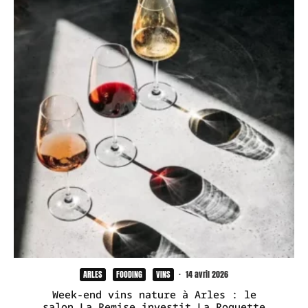
ARLES
FOODING
VINS
·
14 avril 2026
Week-end vins nature à Arles : le
salon La Remise investit La Roquette