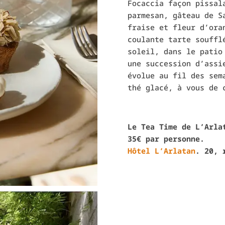
Focaccia façon pissal
parmesan, gâteau de S
fraise et fleur d’ora
coulante tarte souffl
soleil, dans le patio
une succession d’assi
évolue au fil des sem
thé glacé, à vous de 
Le Tea Time de L’Arla
35€ par personne.
Hôtel L’Arlatan
. 20, 