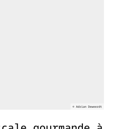
© Adrian Deweerdt
scale gourmande à