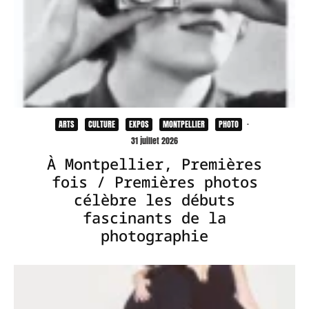
ARTS
CULTURE
EXPOS
MONTPELLIER
PHOTO
·
31 juillet 2026
À Montpellier, Premières
fois / Premières photos
célèbre les débuts
fascinants de la
photographie