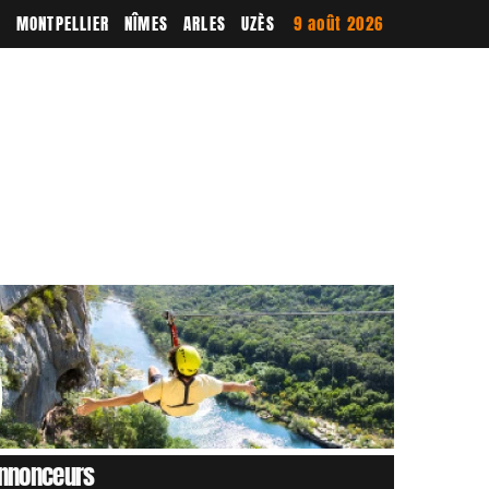
E
MONTPELLIER
NÎMES
ARLES
UZÈS
9 août 2026
nnonceurs