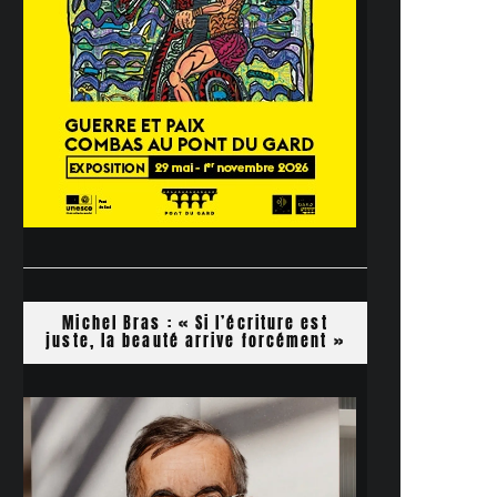
Michel Bras : « Si l’écriture est
juste, la beauté arrive forcément »