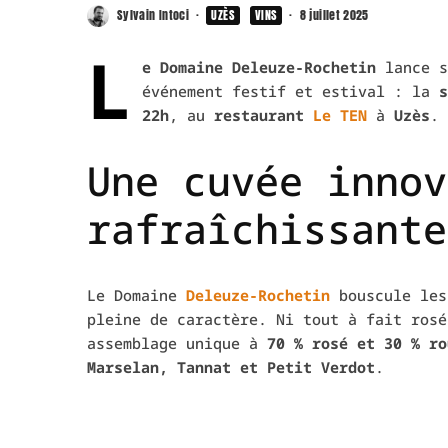
Sylvain Intoci
·
UZÈS
VINS
·
8 juillet 2025
L
e Domaine Deleuze-Rochetin
lance s
événement festif et estival : la
s
22h
, au
restaurant
Le TEN
à
Uzès
.
Une cuvée innov
rafraîchissante
Le Domaine
Deleuze-Rochetin
bouscule les
pleine de caractère. Ni tout à fait rosé
assemblage unique à
70 % rosé et 30 % ro
Marselan, Tannat et Petit Verdot
.