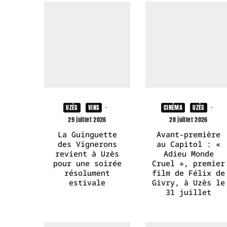
UZÈS
VINS
·
CINÉMA
UZÈS
·
29 juillet 2026
28 juillet 2026
La Guinguette
Avant-première
des Vignerons
au Capitol : «
revient à Uzès
Adieu Monde
pour une soirée
Cruel », premier
résolument
film de Félix de
estivale
Givry, à Uzès le
31 juillet