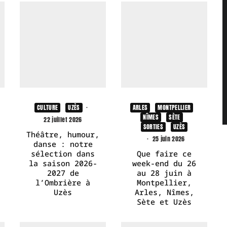
CULTURE
UZÈS
·
ARLES
MONTPELLIER
NÎMES
SÈTE
22 juillet 2026
SORTIES
UZÈS
Théâtre, humour,
·
25 juin 2026
danse : notre
sélection dans
Que faire ce
la saison 2026-
week-end du 26
2027 de
au 28 juin à
l’Ombrière à
Montpellier,
Uzès
Arles, Nîmes,
Sète et Uzès