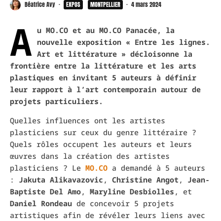
Béatrice Avy
·
EXPOS
MONTPELLIER
·
4 mars 2024
A
u MO.CO et au MO.CO Panacée, la
nouvelle exposition « Entre les lignes.
Art et littérature » décloisonne la
frontière entre la littérature et les arts
plastiques en invitant 5 auteurs à définir
leur rapport à l’art contemporain autour de
projets particuliers.
Quelles influences ont les artistes
plasticiens sur ceux du genre littéraire ?
Quels rôles occupent les auteurs et leurs
œuvres dans la création des artistes
plasticiens ? Le
MO.CO
a demandé à 5 auteurs
:
Jakuta Alikavazovic
,
Christine Angot
,
Jean-
Baptiste Del Amo
,
Maryline Desbiolles
, et
Daniel Rondeau
de concevoir 5 projets
artistiques afin de révéler leurs liens avec