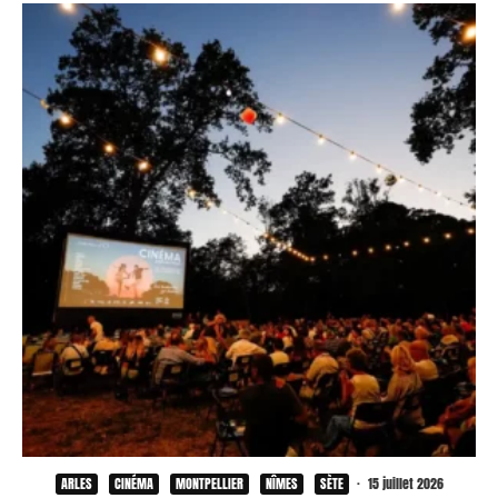
ARLES
CINÉMA
MONTPELLIER
NÎMES
SÈTE
·
15 juillet 2026