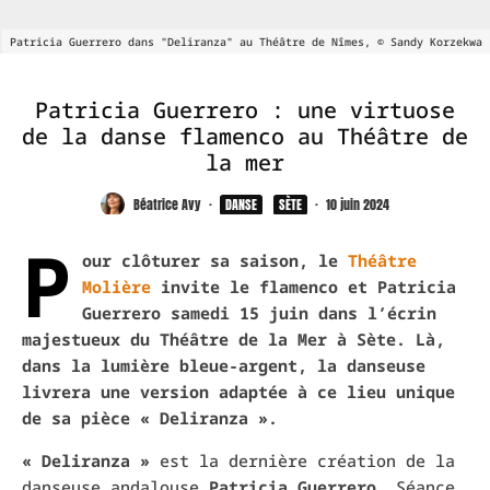
Patricia Guerrero dans "Deliranza" au Théâtre de Nîmes, © Sandy Korzekwa
Patricia Guerrero : une virtuose
de la danse flamenco au Théâtre de
la mer
Béatrice Avy
·
DANSE
SÈTE
·
10 juin 2024
P
our clôturer sa saison, le
Théâtre
Molière
invite le flamenco et Patricia
Guerrero samedi 15 juin dans l’écrin
majestueux du Théâtre de la Mer à Sète. Là,
dans la lumière bleue-argent, la danseuse
livrera une version adaptée à ce lieu unique
de sa pièce « Deliranza ».
« Deliranza »
est la dernière création de la
danseuse andalouse
Patricia Guerrero
. Séance