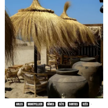
ARLES
MONTPELLIER
NÎMES
SÈTE
SORTIES
UZÈS
·