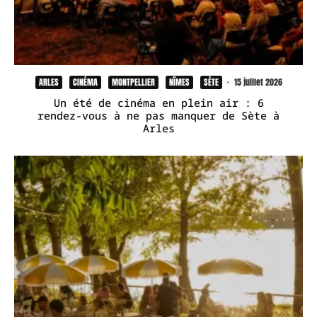
ARLES
CINÉMA
MONTPELLIER
NÎMES
SÈTE
·
15 juillet 2026
Un été de cinéma en plein air : 6
rendez-vous à ne pas manquer de Sète à
Arles