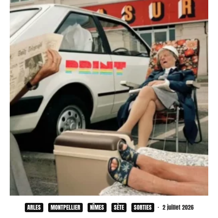
ARLES
MONTPELLIER
NÎMES
SÈTE
SORTIES
·
2 juillet 2026