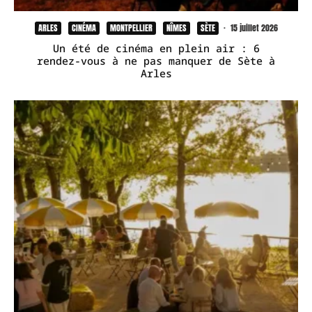
ARLES
CINÉMA
MONTPELLIER
NÎMES
SÈTE
·
15 juillet 2026
Un été de cinéma en plein air : 6
rendez-vous à ne pas manquer de Sète à
Arles