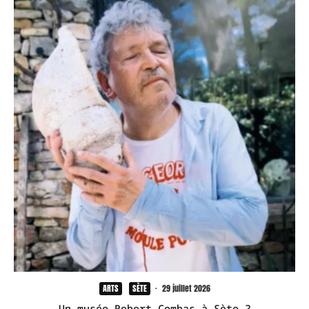
ARTS
SÈTE
·
29 juillet 2026
Un musée Robert Combas à Sète ?