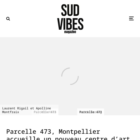
Laurent Rigail et Apolline
Montfraix
Parcelle 473
Miss.Tic
Mr Chat
Jonone
Mara
Parcelle 473
Keith Haring
Parcelle 473
Parcelle 473, Montpellier
accueille un nouveau centre d’art