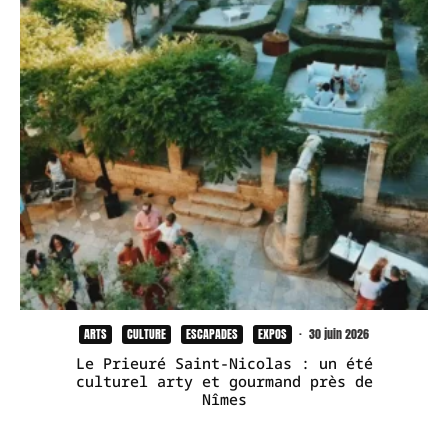
ARTS
CULTURE
ESCAPADES
EXPOS
·
30 juin 2026
Le Prieuré Saint-Nicolas : un été
culturel arty et gourmand près de
Nîmes