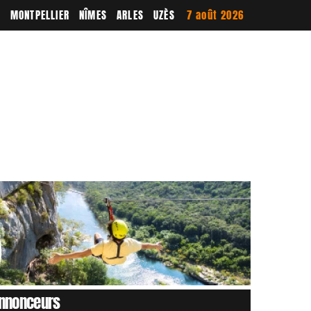
E
MONTPELLIER
NÎMES
ARLES
UZÈS
7 août 2026
nnonceurs