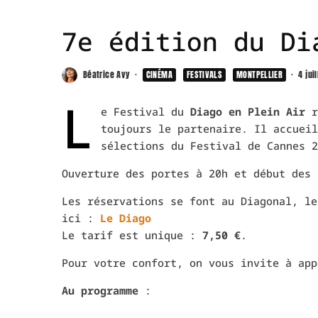
7e édition du Di
Béatrice Avy
·
CINÉMA
FESTIVALS
MONTPELLIER
·
4 jui
L
e Festival du
Diago en Plein Air
r
toujours le partenaire. Il accueil
sélections du Festival de Cannes 
Ouverture des portes à 20h et début des 
Les réservations se font au Diagonal, le
ici :
Le Diago
Le tarif est unique :
7,50 €
.
Pour votre confort, on vous invite à app
Au programme
: