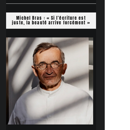
Michel Bras : « Si l’écriture est
juste, la beauté arrive forcément »