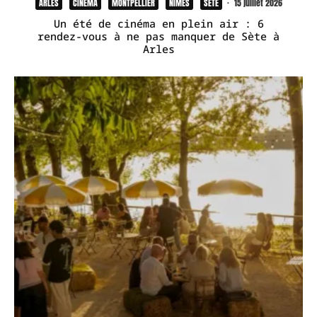
ARLES
CINÉMA
MONTPELLIER
NÎMES
SÈTE
·
15 juillet 2026
Un été de cinéma en plein air : 6
rendez-vous à ne pas manquer de Sète à
Arles