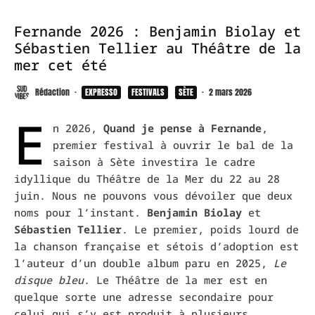
Fernande 2026 : Benjamin Biolay et
Sébastien Tellier au Théâtre de la
mer cet été
Rédaction
·
EXPRESSO
FESTIVALS
SÈTE
·
2 mars 2026
E
n 2026,
Quand je pense à Fernande
,
premier festival à ouvrir le bal de la
saison à Sète investira le cadre
idyllique du Théâtre de la Mer du 22 au 28
juin. Nous ne pouvons vous dévoiler que deux
noms pour l’instant.
Benjamin Biolay
et
Sébastien Tellier
. Le premier, poids lourd de
la chanson française et sétois d’adoption est
l’auteur d’un double album paru en 2025,
Le
disque bleu
. Le Théâtre de la mer est en
quelque sorte une adresse secondaire pour
celui qui s’y est produit à plusieurs