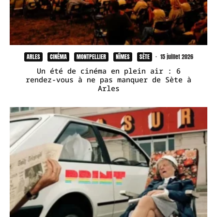
ARLES
CINÉMA
MONTPELLIER
NÎMES
SÈTE
·
15 juillet 2026
Un été de cinéma en plein air : 6
rendez-vous à ne pas manquer de Sète à
Arles