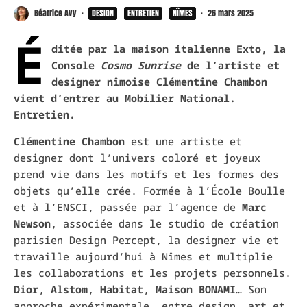
Béatrice Avy
·
DESIGN
ENTRETIEN
NÎMES
·
26 mars 2025
É
ditée par la maison italienne Exto,
la
Console
Cosmo Sunrise
de l’artiste et
designer nîmoise Clémentine Chambon
vient d’entrer au Mobilier National.
Entretien.
Clémentine Chambon
est une artiste et
designer dont l’univers coloré et joyeux
prend vie dans les motifs et les formes des
objets qu’elle crée. Formée à l’École Boulle
et à l’ENSCI, passée par l’agence de
Marc
Newson
, associée dans le studio de création
parisien Design Percept, la designer vie et
travaille aujourd’hui à Nîmes et multiplie
les collaborations et les projets personnels.
Dior
,
Alstom
,
Habitat
,
Maison BONAMI
… Son
approche expérimentale, entre design, art et