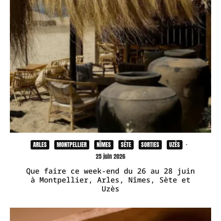
ARLES
MONTPELLIER
NÎMES
SÈTE
SORTIES
UZÈS
·
25 juin 2026
Que faire ce week-end du 26 au 28 juin
à Montpellier, Arles, Nîmes, Sète et
Uzès