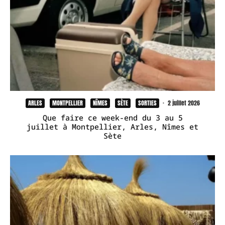
ARLES
MONTPELLIER
NÎMES
SÈTE
SORTIES
·
2 juillet 2026
Que faire ce week-end du 3 au 5
juillet à Montpellier, Arles, Nîmes et
Sète