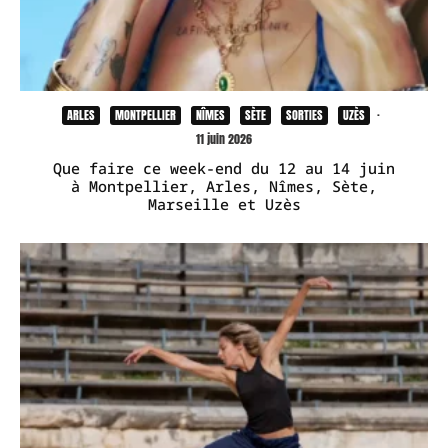
ARLES
MONTPELLIER
NÎMES
SÈTE
SORTIES
UZÈS
·
11 juin 2026
Que faire ce week-end du 12 au 14 juin
à Montpellier, Arles, Nîmes, Sète,
Marseille et Uzès