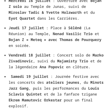
Mercredi 16 juillet
: Ouverture avec
Bojan
Z solo
au Temple de Junas, suivi de
Miroslav Tadic & Yvette Holzwarth
et du
Eyot Quartet
dans les Carrières.
Jeudi 17 juillet
: Place à
Sėlēnē
(La
Réunion) au Temple,
Nenad Vasilic Trio
et
Bojan Z « Meteq » avec Thomas de Pourquery
en soirée.
Vendredi 18 juillet
: Concert solo de
Marko
Zivadinovic
, suivi du
Majamisty Trio
et de
la légendaire
Ana Popovic
en clôture.
Samedi 19 juillet
: Journée festive avec
les concerts des
ateliers jeunes
, du
Minots
Jazz Gang
, puis les performances du
Louis
Sclavis Quintet
et de la fanfare tzigane
Ekrem Mamutovic Orkestar
pour un final
explosif.