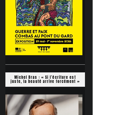
Michel Bras : « Si l’écriture est
juste, la beauté arrive forcément »