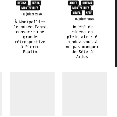
DESIGN
EXPOS
ARLES
CINÉMA
MONTPELLIER
MONTPELLIER
NÎMES
SÈTE
·
16 juillet 2026
·
15 juillet 2026
À Montpellier
le musée Fabre
Un été de
consacre une
cinéma en
grande
plein air : 6
rétrospective
rendez-vous à
à Pierre
ne pas manquer
Paulin
de Sète à
Arles