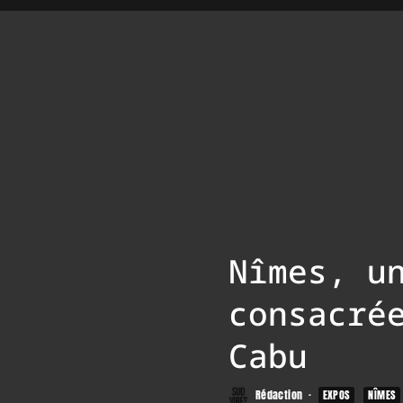
Nîmes, u
consacré
Cabu
Rédaction
·
EXPOS
NÎMES