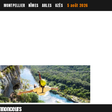
E
MONTPELLIER
NÎMES
ARLES
UZÈS
5 août 2026
nnonceurs