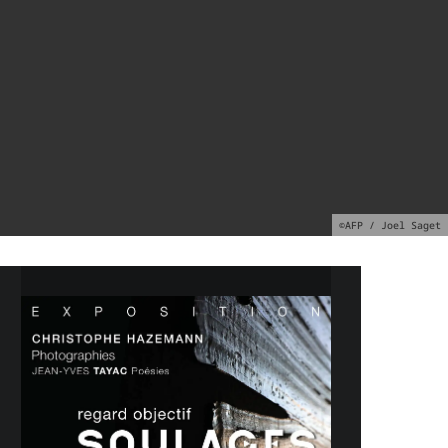
©AFP / Joel Saget