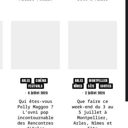
ARLES
CINÉMA
ARLES
MONTPELLIER
FESTIVALS
NÎMES
SÈTE
SORTIES
·
6 juillet 2026
·
2 juillet 2026
Qui êtes-vous
Que faire ce
Polly Maggoo ?
week-end du 3 au
L’ovni pop
5 juillet à
incontournable
Montpellier,
des Rencontres
Arles, Nîmes et