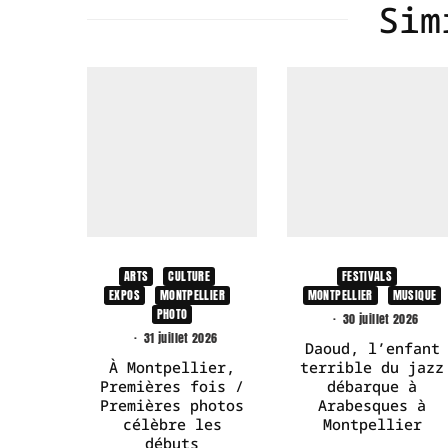
Sim
ARTS
CULTURE
FESTIVALS
EXPOS
MONTPELLIER
MONTPELLIER
MUSIQUE
PHOTO
·
30 juillet 2026
·
31 juillet 2026
Daoud, l’enfant
À Montpellier,
terrible du jazz
Premières fois /
débarque à
Premières photos
Arabesques à
célèbre les
Montpellier
débuts