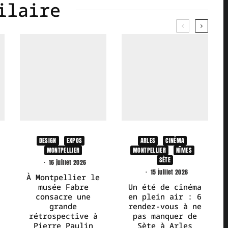
ilaire
DESIGN
EXPOS
ARLES
CINÉMA
MONTPELLIER
MONTPELLIER
NÎMES
SÈTE
·
16 juillet 2026
·
15 juillet 2026
À Montpellier le
musée Fabre
Un été de cinéma
consacre une
en plein air : 6
grande
rendez-vous à ne
rétrospective à
pas manquer de
Pierre Paulin
Sète à Arles