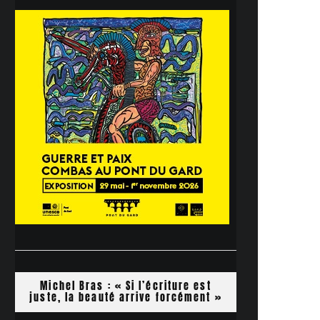
Michel Bras : « Si l’écriture est
juste, la beauté arrive forcément »