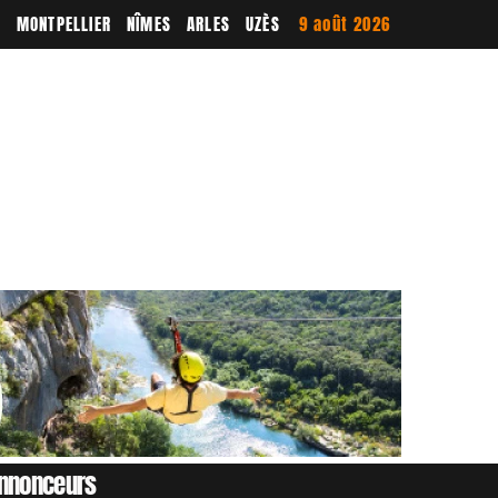
E
MONTPELLIER
NÎMES
ARLES
UZÈS
9 août 2026
nnonceurs