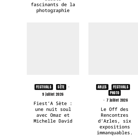
fascinants de la
photographie
FESTIVALS
SÈTE
·
ARLES
FESTIVALS
PHOTO
9 juillet 2026
·
7 juillet 2026
Fiest’A Sète :
une nuit soul
Le Off des
avec Omar et
Rencontres
Michelle David
d’Arles, six
expositions
immanquables.