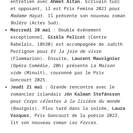
entretien avec
Ahmet Altan
. Écrivain turc
et opposant, il est Prix Femina 2021 pour
Madame Hayat
. Il présente son nouveau roman
Boléro
(Actes Sud).
Mercredi 20 mai
: Double événement
exceptionnel.
Gisèle Pelicot
(Centre
Rabelais, 18h30) est accompagnée de Judith
Perrignon pour
Et la joie de vivre
(Flammarion). Ensuite,
Laurent Mauvignier
(Opéra Comédie, 20h) présente
La Maison
vide
(Minuit), couronné par le Prix
Goncourt 2025.
Jeudi 21 mai
: Grande rencontre avec le
romancier islandais
Jón Kalman Stefánsson
pour
Corps célestes à la lisière du monde
(Bourgois). Plus tard dans la soirée,
Laura
Vazquez
, Prix Goncourt de la poésie 2023,
lit son nouveau roman
Les Forces
.