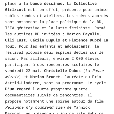
place à la
bande dessinée
. La
Collective
Girlxcott
est, en effet, présente pour animer
tables rondes et ateliers. Les thèmes abordés
sont notamment la place politique de la BD,
l’IA générative et la lutte féministe. Parmi
les autrices BD invitées :
Marion Fayolle,
Ulli Lust, Cécile Dupuis
et
Florence Dupré La
Tour
. Pour les
enfants et adolescents
, le
festival propose deux espaces dédiés sur le
salon. Par ailleurs, environ 2 000 élèves
participent à des rencontres scolaires le
vendredi 22 mai.
Christelle Dabos
(
La Passe-
miroir
) et
Marion Brunet
, lauréate du Prix
Astrid-Lindgren, sont au programme. Le cycle
D’un regard l’autre
programme quatre
documentaires suivis de rencontres. Il
propose notamment une soirée autour du film
Personne n’y comprend rien
de Yannick
Kergoat, en présence du journaliste Fabrice