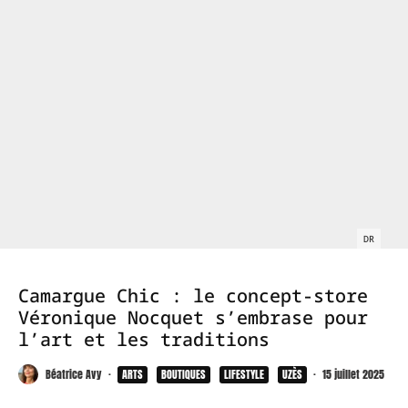
DR
Camargue Chic : le concept-store
Véronique Nocquet s’embrase pour
l’art et les traditions
Béatrice Avy
·
ARTS
BOUTIQUES
LIFESTYLE
UZÈS
·
15 juillet 2025