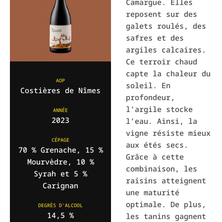
Camargue. Elles
reposent sur des
galets roulés, des
safres et des
argiles calcaires.
Ce terroir chaud
capte la chaleur du
AOP
soleil. En
Costières de Nîmes
profondeur,
l’argile stocke
ANNÉE
2023
l’eau. Ainsi, la
vigne résiste mieux
CÉPAGE
aux étés secs.
70 % Grenache, 15 %
Grâce à cette
Mourvèdre, 10 %
combinaison, les
Syrah et 5 %
raisins atteignent
Carignan
une maturité
optimale. De plus,
DEGRÈS D'ALCOOL
14,5 %
les tanins gagnent