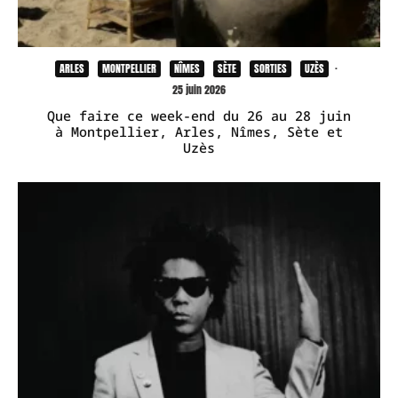
ARLES
MONTPELLIER
NÎMES
SÈTE
SORTIES
UZÈS
·
25 juin 2026
Que faire ce week-end du 26 au 28 juin
à Montpellier, Arles, Nîmes, Sète et
Uzès