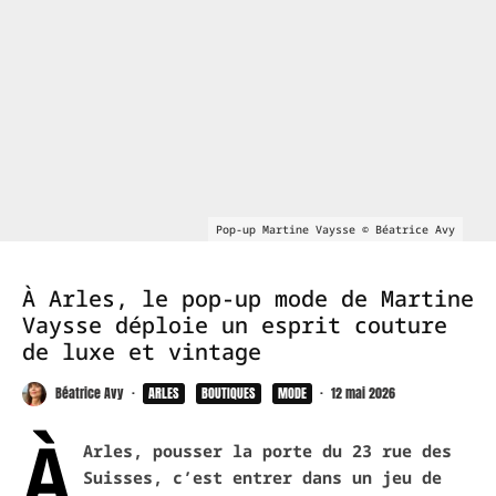
Pop-up Martine Vaysse © Béatrice Avy
À Arles, le pop-up mode de Martine
Vaysse déploie un esprit couture
de luxe et vintage
Béatrice Avy
·
ARLES
BOUTIQUES
MODE
·
12 mai 2026
À
Arles, pousser la porte du 23 rue des
Suisses, c’est entrer dans un jeu de