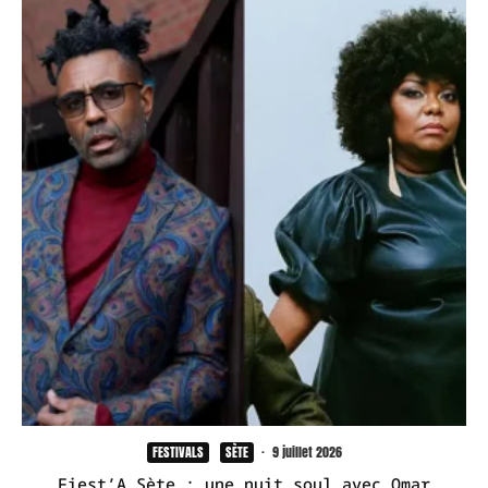
FESTIVALS
SÈTE
·
9 juillet 2026
Fiest’A Sète : une nuit soul avec Omar