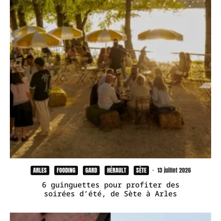
ARLES
FOODING
GARD
HÉRAULT
SÈTE
·
13 juillet 2026
6 guinguettes pour profiter des
soirées d’été, de Sète à Arles