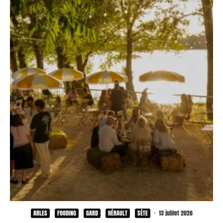
ARLES
FOODING
GARD
HÉRAULT
SÈTE
·
13 juillet 2026