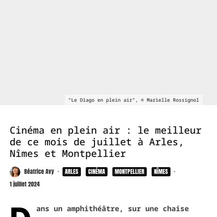
"Le Diago en plein air", © Marielle Rossignol
Cinéma en plein air : le meilleur
de ce mois de juillet à Arles,
Nîmes et Montpellier
Béatrice Avy
·
ARLES
CINÉMA
MONTPELLIER
NÎMES
·
1 juillet 2024
ans un amphithéâtre, sur une chaise