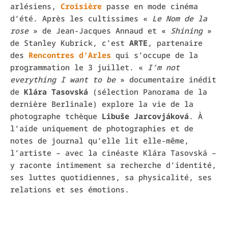
arlésiens,
Croisière
passe en mode cinéma
d’été. Après les cultissimes «
Le Nom de la
rose
» de Jean-Jacques Annaud et «
Shining
»
de Stanley Kubrick, c’est
ARTE
, partenaire
des
Rencontres d’Arles
qui s’occupe de la
programmation le 3 juillet. «
I’m not
everything I want to be
» documentaire inédit
de
Klára Tasovská
(sélection Panorama de la
dernière Berlinale) explore la vie de la
photographe tchèque
Libuše Jarcovjáková
. À
l’aide uniquement de photographies et de
notes de journal qu’elle lit elle-même,
l’artiste – avec la cinéaste Klára Tasovská –
y raconte intimement sa recherche d’identité,
ses luttes quotidiennes, sa physicalité, ses
relations et ses émotions.