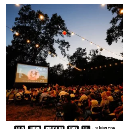
ARLES
CINÉMA
MONTPELLIER
NÎMES
SÈTE
·
15 juillet 2026