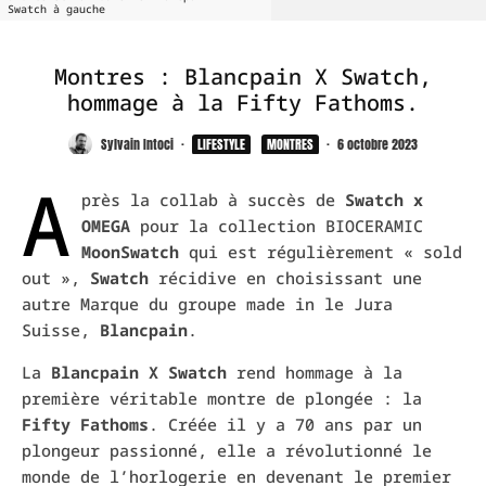
Swatch à gauche
Montres : Blancpain X Swatch,
hommage à la Fifty Fathoms.
Sylvain Intoci
·
LIFESTYLE
MONTRES
·
6 octobre 2023
A
près la collab à succès de
Swatch x
OMEGA
pour la collection BIOCERAMIC
MoonSwatch
qui est régulièrement « sold
out »,
Swatch
récidive en choisissant une
autre Marque du groupe made in le Jura
Suisse,
Blancpain
.
La
Blancpain X Swatch
rend hommage à la
première véritable montre de plongée : la
Fifty Fathoms
. Créée il y a 70 ans par un
plongeur passionné, elle a révolutionné le
monde de l’horlogerie en devenant le premier