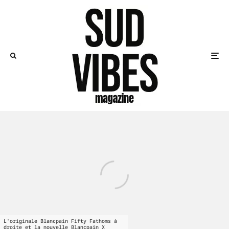
L'originale Blancpain Fifty Fathoms à
droite et la nouvelle Blancpain X