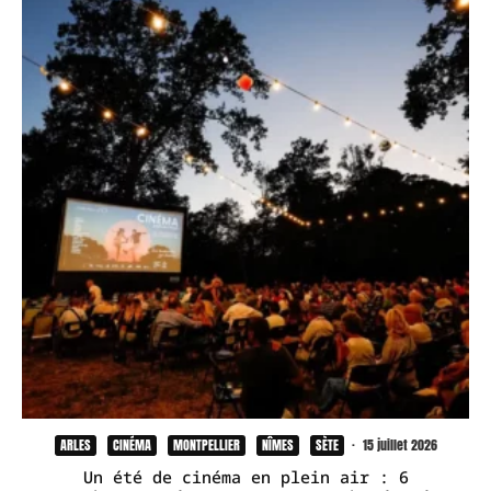
ARLES
CINÉMA
MONTPELLIER
NÎMES
SÈTE
·
15 juillet 2026
Un été de cinéma en plein air : 6