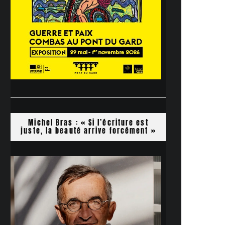
Michel Bras : « Si l’écriture est
juste, la beauté arrive forcément »