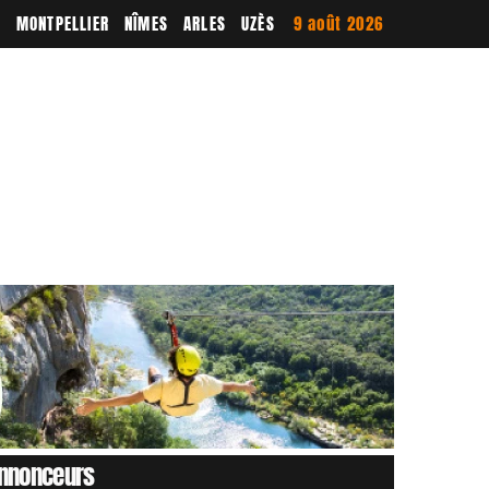
E
MONTPELLIER
NÎMES
ARLES
UZÈS
9 août 2026
nnonceurs