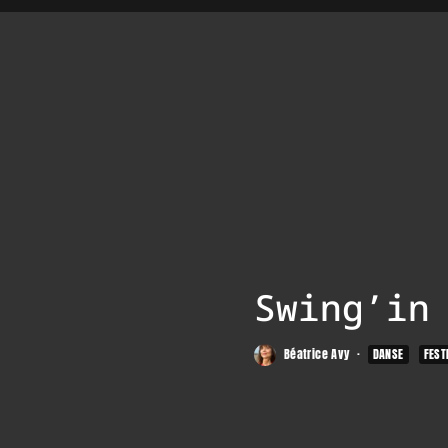
Swing’in
Béatrice Avy
·
DANSE
FEST