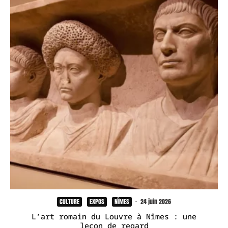
CULTURE
EXPOS
NÎMES
·
24 juin 2026
L’art romain du Louvre à Nîmes : une
leçon de regard