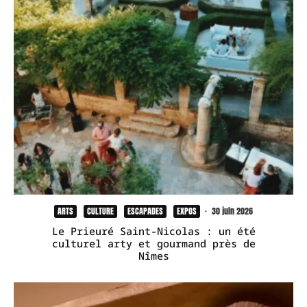
ARTS
CULTURE
ESCAPADES
EXPOS
·
30 juin 2026
Le Prieuré Saint-Nicolas : un été
culturel arty et gourmand près de
Nîmes