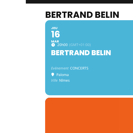
BERTRAND BELIN
JEU
16
MAR
20h00
(GMT+01:00)
BERTRAND BELIN
Evénement
CONCERTS
Paloma
Ville
Nîmes