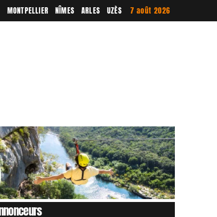
E
MONTPELLIER
NÎMES
ARLES
UZÈS
7 août 2026
nnonceurs