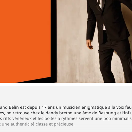
rand Belin est depuis 17 ans un musicien énigmatique à la voix feutr
es, on retrouve chez le dandy breton une âme de Bashung et l’influ
 riffs vénéneux et les boites à rythmes servent une pop minimalist
 une authenticité classe et précieuse.