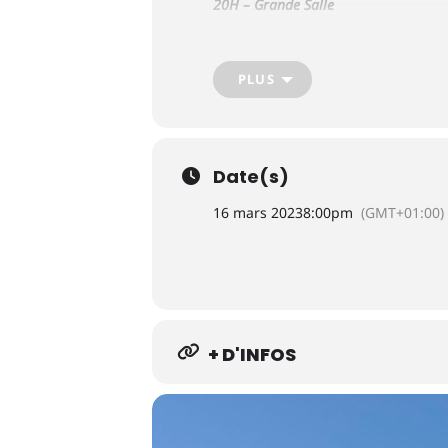
20H
– Grande Salle
Location
Plein / Réduit : 22 € / 18 €
Soir même
Plein / Réduit : 25 € / 21 
PLUS
Balcon : +2 €
Rock
Date(s)
16 mars 2023
8:00pm
(GMT+01:00)
+ D'INFOS