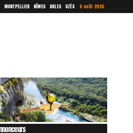
E
MONTPELLIER
NÎMES
ARLES
UZÈS
6 août 2026
nnonceurs