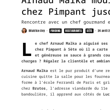
chez Pimpant jus
Rencontre avec un chef gourmand 
Béatrice Avy
·
FOODING
RESTAURANTS
SÈTE
·
24 avril 
L
e chef Arnaud Malka a aiguisé ses 
chez Pimpant à Sète où il a carte 
et généreuse se sauce à grands cou
charges ? Régaler la clientèle et ambian
Arnaud Malka
est le pur produit d’une re
cuisine quitte la salle pour les fournea
forme à l’école Ferrandi de Paris et gri
chez
Brutos
, l’adresse viandarde du 11e 
bandoulière, il apprend aux côtés de
Luc