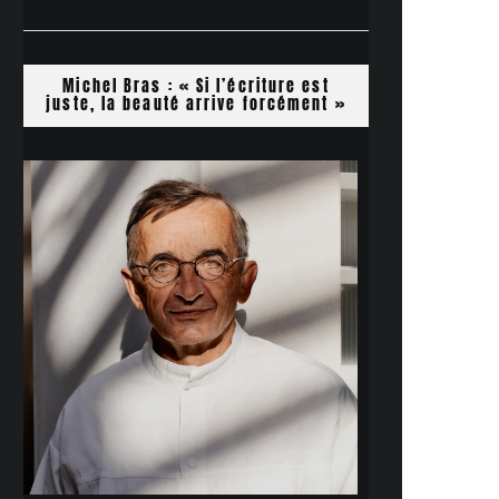
Michel Bras : « Si l’écriture est
juste, la beauté arrive forcément »