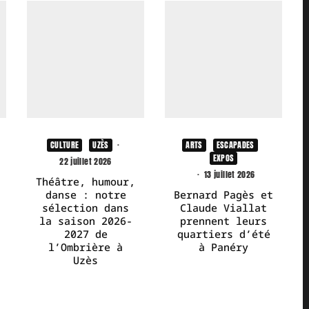
CULTURE
UZÈS
·
ARTS
ESCAPADES
EXPOS
22 juillet 2026
·
13 juillet 2026
Théâtre, humour,
danse : notre
Bernard Pagès et
sélection dans
Claude Viallat
la saison 2026-
prennent leurs
2027 de
quartiers d’été
l’Ombrière à
à Panéry
Uzès