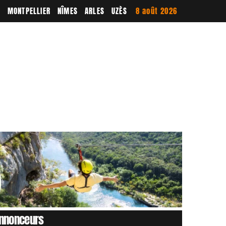
E
MONTPELLIER
NÎMES
ARLES
UZÈS
8 août 2026
nnonceurs