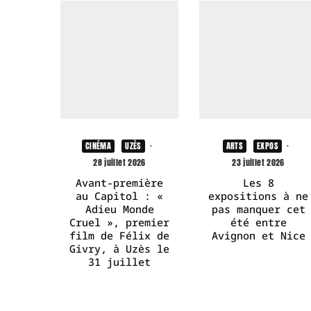
CINÉMA
UZÈS
·
ARTS
EXPOS
·
28 juillet 2026
23 juillet 2026
Avant-première
Les 8
au Capitol : «
expositions à ne
Adieu Monde
pas manquer cet
Cruel », premier
été entre
film de Félix de
Avignon et Nice
Givry, à Uzès le
31 juillet