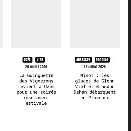
UZÈS
VINS
·
ADRESSES
FOODING
·
29 juillet 2026
28 juillet 2026
La Guinguette
Minot : les
des Vignerons
glaces de Glenn
revient à Uzès
Viel et Brandon
pour une soirée
Dehan débarquent
résolument
en Provence
estivale