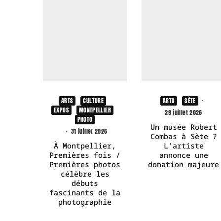
ARTS
CULTURE
ARTS
SÈTE
·
EXPOS
MONTPELLIER
29 juillet 2026
PHOTO
Un musée Robert
·
31 juillet 2026
Combas à Sète ?
À Montpellier,
L’artiste
Premières fois /
annonce une
Premières photos
donation majeure
célèbre les
débuts
fascinants de la
photographie