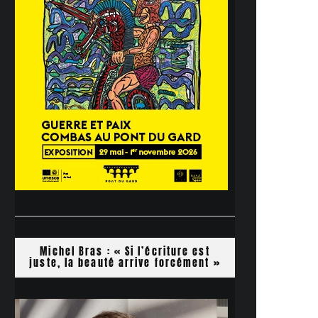
Michel Bras : « Si l’écriture est
juste, la beauté arrive forcément »