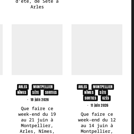
d’été, de Sète à
Arles
ARLES
MONTPELLIER
ARLES
MONTPELLIER
NÎMES
SÈTE
SORTIES
NÎMES
SÈTE
SORTIES
UZÈS
·
18 juin 2026
·
11 juin 2026
Que faire ce
week-end du 19
Que faire ce
au 21 juin à
week-end du 12
Montpellier,
au 14 juin à
Arles, Nîmes,
Montpellier,