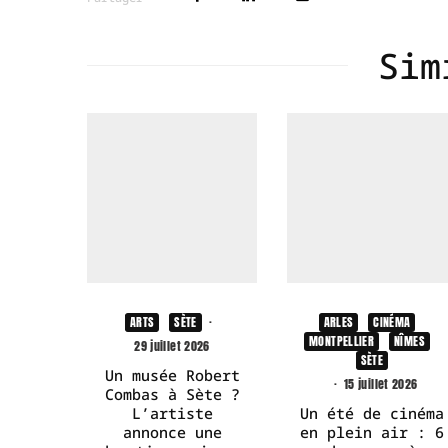
Sim
ARTS
SÈTE
·
ARLES
CINÉMA
MONTPELLIER
NÎMES
29 juillet 2026
SÈTE
Un musée Robert
·
15 juillet 2026
Combas à Sète ?
L’artiste
Un été de cinéma
annonce une
en plein air : 6