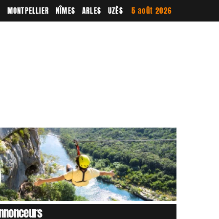
E
MONTPELLIER
NÎMES
ARLES
UZÈS
5 août 2026
nnonceurs