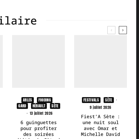
ilaire
ARLES
FOODING
FESTIVALS
SÈTE
·
GARD
HÉRAULT
SÈTE
9 juillet 2026
·
13 juillet 2026
Fiest’A Sète :
6 guinguettes
une nuit soul
pour profiter
avec Omar et
des soirées
Michelle David