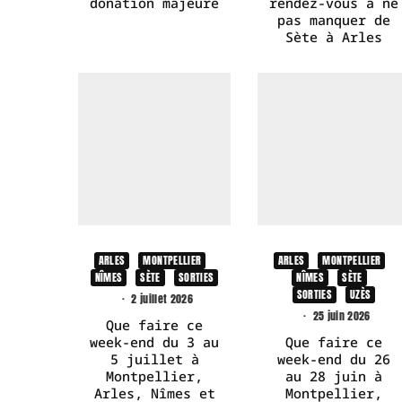
donation majeure
rendez-vous à ne
pas manquer de
Sète à Arles
ARLES
MONTPELLIER
ARLES
MONTPELLIER
NÎMES
SÈTE
SORTIES
NÎMES
SÈTE
SORTIES
UZÈS
·
2 juillet 2026
·
25 juin 2026
Que faire ce
week-end du 3 au
Que faire ce
5 juillet à
week-end du 26
Montpellier,
au 28 juin à
Arles, Nîmes et
Montpellier,