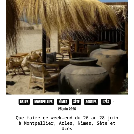
ARLES
MONTPELLIER
NÎMES
SÈTE
SORTIES
UZÈS
·
25 juin 2026
Que faire ce week-end du 26 au 28 juin
à Montpellier, Arles, Nîmes, Sète et
Uzès