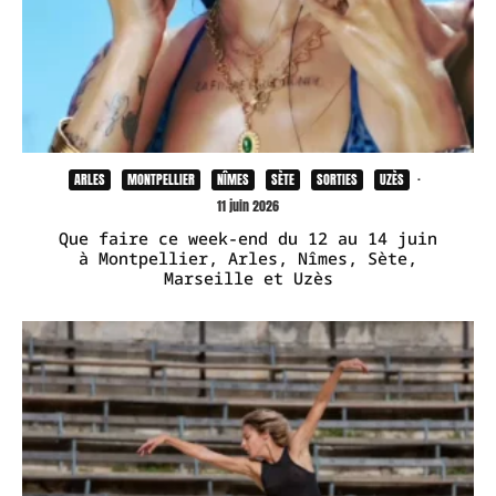
ARLES
MONTPELLIER
NÎMES
SÈTE
SORTIES
UZÈS
·
11 juin 2026
Que faire ce week-end du 12 au 14 juin
à Montpellier, Arles, Nîmes, Sète,
Marseille et Uzès